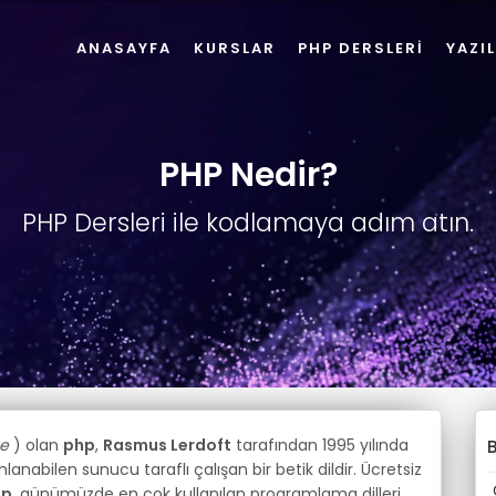
ANASAYFA
KURSLAR
PHP DERSLERİ
YAZI
PHP Nedir?
PHP Dersleri ile kodlamaya adım atın.
e
) olan
php
,
Rasmus Lerdoft
tarafından 1995 yılında
B
lanabilen sunucu taraflı çalışan bir betik dildir. Ücretsiz
hp
, günümüzde en çok kullanılan programlama dilleri