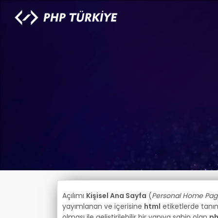
Açılımı
Kişisel Ana Sayfa
(
Personal Home Pag
yayımlanan ve içerisine
html
etiketlerde tanım
olması ile geliştirilebilir bir yapıya sahip olan
p